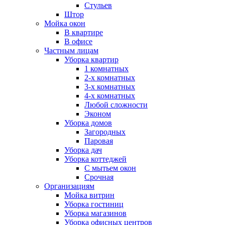
Стульев
Штор
Мойка окон
В квартире
В офисе
Частным лицам
Уборка квартир
1 комнатных
2-х комнатных
3-х комнатных
4-х комнатных
Любой сложности
Эконом
Уборка домов
Загородных
Паровая
Уборка дач
Уборка коттеджей
С мытьем окон
Срочная
Организациям
Мойка витрин
Уборка гостиниц
Уборка магазинов
Уборка офисных центров