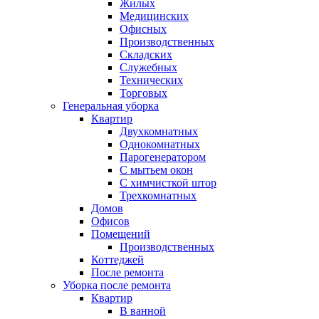
Жилых
Медицинских
Офисных
Производственных
Складских
Служебных
Технических
Торговых
Генеральная уборка
Квартир
Двухкомнатных
Однокомнатных
Парогенератором
С мытьем окон
С химчисткой штор
Трехкомнатных
Домов
Офисов
Помещений
Производственных
Коттеджей
После ремонта
Уборка после ремонта
Квартир
В ванной