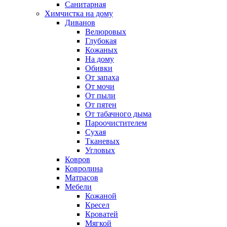
Санитарная
Химчистка на дому
Диванов
Велюровых
Глубокая
Кожаных
На дому
Обивки
От запаха
От мочи
От пыли
От пятен
От табачного дыма
Пароочистителем
Сухая
Тканевых
Угловых
Ковров
Ковролина
Матрасов
Мебели
Кожаной
Кресел
Кроватей
Мягкой