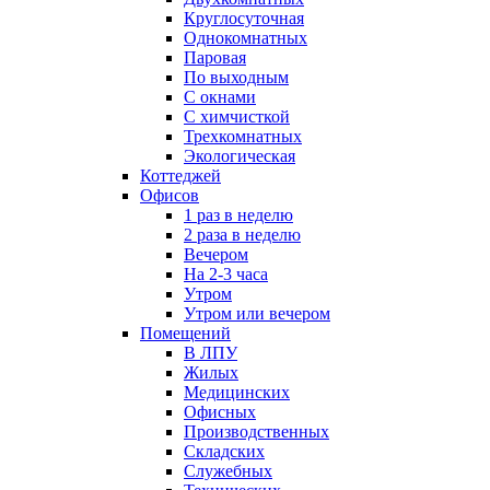
Круглосуточная
Однокомнатных
Паровая
По выходным
С окнами
С химчисткой
Трехкомнатных
Экологическая
Коттеджей
Офисов
1 раз в неделю
2 раза в неделю
Вечером
На 2-3 часа
Утром
Утром или вечером
Помещений
В ЛПУ
Жилых
Медицинских
Офисных
Производственных
Складских
Служебных