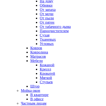
На дому
Обивки
От запаха
От мочи
От пыли
От пятен
От табачного дыма
Пароочистителем
Сухая
Тканевых
Угловых
Ковров
Ковролина
Матрасов
Мебели
Кожаной
Кресел
Кроватей
Мягкой
Стульев
Штор
Мойка окон
В квартире
В офисе
Частным лицам