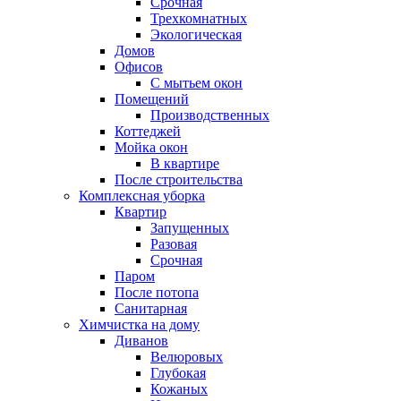
Срочная
Трехкомнатных
Экологическая
Домов
Офисов
С мытьем окон
Помещений
Производственных
Коттеджей
Мойка окон
В квартире
После строительства
Комплексная уборка
Квартир
Запущенных
Разовая
Срочная
Паром
После потопа
Санитарная
Химчистка на дому
Диванов
Велюровых
Глубокая
Кожаных