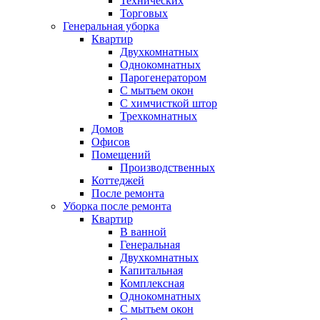
Технических
Торговых
Генеральная уборка
Квартир
Двухкомнатных
Однокомнатных
Парогенератором
С мытьем окон
С химчисткой штор
Трехкомнатных
Домов
Офисов
Помещений
Производственных
Коттеджей
После ремонта
Уборка после ремонта
Квартир
В ванной
Генеральная
Двухкомнатных
Капитальная
Комплексная
Однокомнатных
С мытьем окон