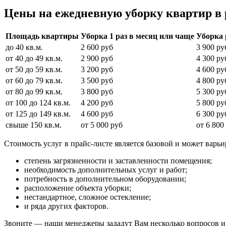
Цены на ежедневную уборку квартир в 
Площадь квартиры
Уборка 1 раз в месяц или чаще
Уборка 
до 40 кв.м.
2 600 руб
3 900 ру
от 40 до 49 кв.м.
2 900 руб
4 300 ру
от 50 до 59 кв.м.
3 200 руб
4 600 ру
от 60 до 79 кв.м.
3 500 руб
4 800 ру
от 80 до 99 кв.м.
3 800 руб
5 300 ру
от 100 до 124 кв.м.
4 200 руб
5 800 ру
от 125 до 149 кв.м.
4 600 руб
6 300 ру
свыше 150 кв.м.
от 5 000 руб
от 6 800
Стоимость услуг в прайс-листе является базовой и может варь
степень загрязненности и заставленности помещения;
необходимость дополнительных услуг и работ;
потребность в дополнительном оборудовании;
расположение объекта уборки;
нестандартное, сложное остекление;
и ряда других факторов.
Звоните — наши менеджеры зададут Вам несколько вопросов и 