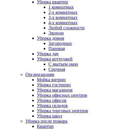
Уборка квартир
1 комнатных
2-х комнатных
3-х комнатных
4-х комнатных
Любой сложности
Эконом
Уборка домов
Загородных
Паровая
Уборка дач
Уборка коттеджей
С мытьем окон
Срочная
Организациям
Мойка витрин
Уборка гостиниц
Уборка магазинов
Уборка офисных центров
Уборка офисов
Уборка складов
Уборка торговых центров
Уборка школ
Уборка после пожара
Квартир