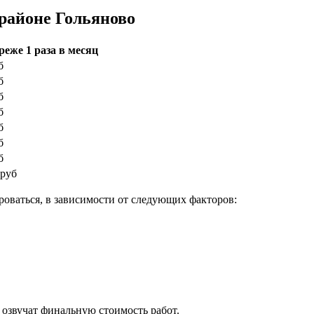
районе Гольяново
реже 1 раза в месяц
б
б
б
б
б
б
б
 руб
ироваться, в зависимости от следующих факторов:
озвучат финальную стоимость работ.