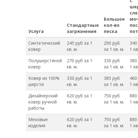
С
ше
сл
Большое
моч
Стандартные
кол-во
пос
Услуга
загрязнения
песка
пот
Синтетический
245 руб за 1
290 руб
340
ковер
кв. м.
за 1 кв. м.
1 кв
Полушерстяной
270 руб за 1
330 руб
380
ковер
кв. м.
за 1 кв. м.
1 кв
Ковер из 100%
330 руб за 1
385 руб
460
шерсти
кв. м.
за 1 кв. м.
1 кв
Дизайнерский
620 руб за 1
750 руб
880
ковер ручной
кв. м.
за 1 кв. м.
1 кв
работы
Меховые
620 руб за 1
750 руб
880
изделия
кв. м.
за 1 кв. м.
1 кв