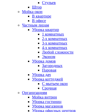
Стульев
Штор
Мойка окон
В квартире
В офисе
Частным лицам
Уборка квартир
1 комнатных
2-х комнатных
3-х комнатных
4-х комнатных
Любой сложности
Эконом
Уборка домов
Загородных
Паровая
Уборка дач
Уборка коттеджей
С мытьем окон
Срочная
Организациям
Мойка витрин
Уборка гостиниц
Уборка магазинов
Уборка офисных центров