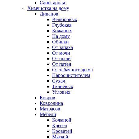
Санитарная
Химчистка на дому
Диванов
Велюровых
Глубокая
Кожаных
На дому
Обивки
От запаха
От мочи
От пыли
От пятен
От табачного дыма
Пароочистителем
Сухая
Тканевых
Угловых
Ковров
Ковролина
Матрасов
Мебели
Кожаной
Кресел
Кроватей
Мягкой