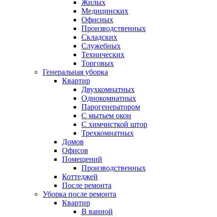
Жилых
Медицинских
Офисных
Производственных
Складских
Служебных
Технических
Торговых
Генеральная уборка
Квартир
Двухкомнатных
Однокомнатных
Парогенератором
С мытьем окон
С химчисткой штор
Трехкомнатных
Домов
Офисов
Помещений
Производственных
Коттеджей
После ремонта
Уборка после ремонта
Квартир
В ванной